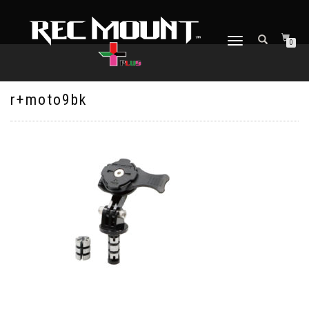
ナ
0
ビ
ゲ
ー
シ
r+moto9bk
ョ
ン
を
切
り
替
え