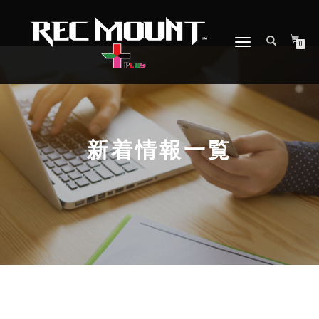
ナ
0
ビ
ゲ
ー
シ
ョ
ン
を
新着情報一覧
切
り
替
え