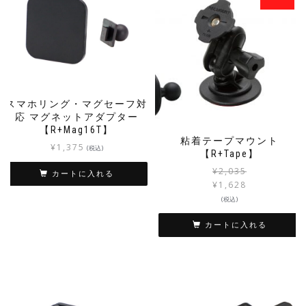
スマホリング・マグセーフ対
応 マグネットアダプター
【R+Mag16T】
粘着テープマウント
¥
1,375
(税込)
【R+Tape】
¥
2,035
カートに入れる
¥
1,628
(税込)
カートに入れる