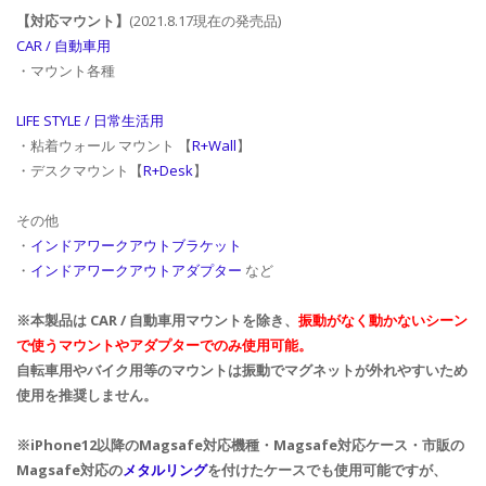
【対応マウント】
(2021.8.17現在の発売品)
CAR / 自動車用
・マウント各種
LIFE STYLE / 日常生活用
・粘着ウォール マウント 【
R+Wall
】
・デスクマウント【
R+Desk
】
その他
・
インドアワークアウトブラケット
・
インドアワークアウトアダプター
など
※本製品は CAR / 自動車用マウントを除き、
振動がなく動かないシーン
で使うマウントやアダプターでのみ使用可能。
自転車用やバイク用等のマウントは振動でマグネットが外れやすいため
使用を推奨しません。
※iPhone12以降のMagsafe対応機種・Magsafe対応ケース・市販の
Magsafe対応の
メタルリング
を付けたケースでも使用可能ですが、