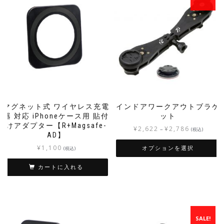
マグネット式 ワイヤレス充電
インドアワークアウトブラケ
器 対応 iPhoneケース用 貼付
ット
けアダプター【R+Magsafe-
¥
2,622
¥
2,786
–
(税込)
AD】
¥
1,100
(税込)
オプションを選択
カートに入れる
SALE!