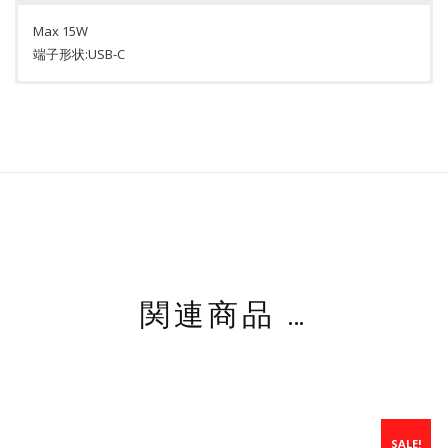
Max 15W
端子形状:USB-C
USB-C → USB-C 黒ケーブル 1m
マグネット式 ワイヤレス
充電器 対応
iPhoneケース用
貼付けアダプター
R+Magsafe-AD
マグネット式 ワイヤレス
充電器 対応
汎用アダプター
関連商品 …
(貼付けタイプ)
R+Magsafe-3M
SALE!