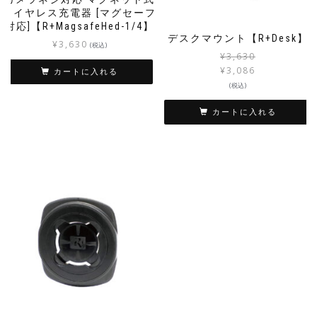
ワイヤレス充電器 [マグセーフ
対応]【R+MagsafeHed-1/4】
デスクマウント【R+Desk】
¥
3,630
(税込)
¥
3,630
¥
3,086
カートに入れる
(税込)
カートに入れる