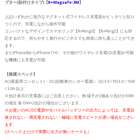
プター(貼付けタイプ)【
R+Magsafe-3M
】
上記いずれかに強力なマグネット式ワイヤレス充電器がピッタリと貼り
つくので、充電しながら操作可能
コンパクトなデザインでスマホリング【R+Ring3】【R+Ring2】にも対
応するので、持ちやすく旅行やビジネスでも簡単に持ち運ぶことができ
ます。
またiPhone8からiPhone11や、その他のワイヤレス充電(Qi充電)が可能
な機種にも充電が可能
【推奨スペック】
AC(家庭用コンセント) ・DC(自動車のシガー電源)： QC3.0 / PD3.0 / 15W
/ 3.0A 以上
※合計表示の充電器にはご注意ください。例 端子が2個あり合計が30W
の場合 各15W×2合計の場合がございます。
※お使いのAC/DC電源やモバイルバッテリーの出力によっては、充電自
体されない・満充電されない・極端に充電スピードが遅い場合がござい
ます。
(スペック上だけで実際に出力が無いケースも）