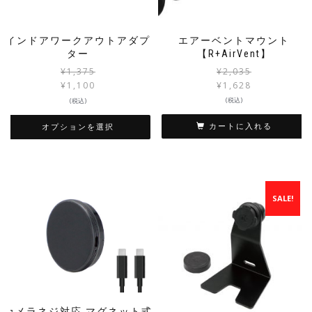
インドアワークアウトアダプ
エアーベントマウント
ター
【R+AirVent】
¥
1,375
¥
2,035
¥
1,100
¥
1,628
(税込)
(税込)
カートに入れる
オプションを選択
SALE!
カメラネジ対応 マグネット式