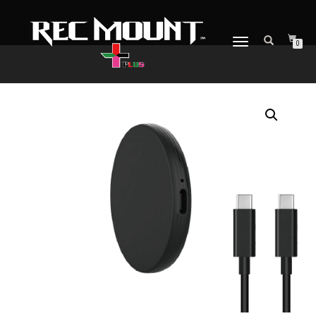
ナ
0
ビ
ゲ
ー
シ
ョ
ン
を
切
り
替
え