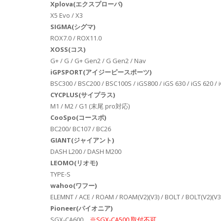
Xplova(エクスプローバ)
X5 Evo / X3
SIGMA(シグマ)
ROX7.0 / ROX11.0
XOSS(コス)
G+ / G / G+ Gen2 / G Gen2 / Nav
iGPSPORT(アイジーピースポーツ)
BSC300 / BSC200 / BSC100S / iGS800 / iGS 630 / iGS 620 / 
CYCPLUS(サイプラス)
M1 / M2 / G1 (末尾 pro対応)
CooSpo(コースポ)
BC200/ BC107 / BC26
GIANT(ジャイアント)
DASH L200 / DASH M200
LEOMO(リオモ)
TYPE-S
wahoo(ワフー)
ELEMNT / ACE / ROAM / ROAM(V2)(V3) / BOLT / BOLT(V2)(V3)
Pioneer(パイオニア)
SGX-CA600
※SGX-CA500 取付不可