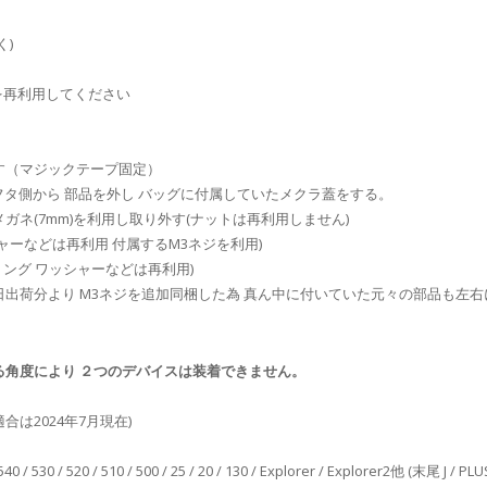
く)
を再利用してください
す（マジックテープ固定）
表フタ側から 部品を外し バッグに付属していたメクラ蓋をする。
ガネ(7mm)を利用し取り外す(ナットは再利用しません)
ャーなどは再利用 付属するM3ネジを利用)
Oリング ワッシャーなどは再利用)
年7月3日出荷分より M3ネジを追加同梱した為 真ん中に付いていた元々の部品も
角度により ２つのデバイスは装着できません。
適合は2024年7月現在)
 540 / 530 / 520 / 510 / 500 / 25 / 20 / 130 / Explorer / Explorer2他 (末尾 J / P