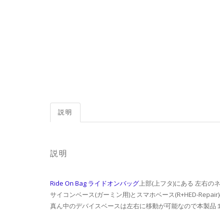
説明
説明
Ride On Bag ライドオンバッグ
上部(上フタ)にある 左右
サイコンベース(ガーミン用)とスマホベース(R+HED-Repai
真ん中のデバイスベースは左右に移動が可能なので本製品