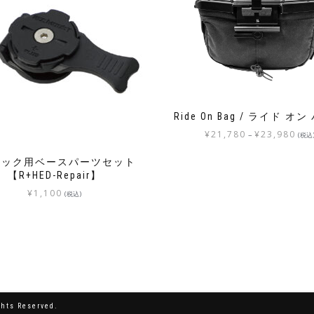
Ride On Bag / ライド オ
¥
21,780
¥
23,980
–
(税込
ロック用ベースパーツセット
【R+HED-Repair】
¥
1,100
(税込)
hts Reserved.