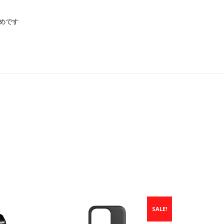
多めです
SALE!