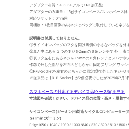
アダプター材質：AL6061(アルミCNC加工品)
アダプターのみ重量：13g(サイコンベース/スマホベース除
対応ソケット：0mm用
同梱物：1枚目画像のみ(ネジはバッグに取付しているネジ
説明書は付属しておりません。
①ライドオンバッグのフタを開け裏側の小さなバッグを外
②真ん中にある ２つのネジを2mmの６角レンチで 外し 
③表フタ左右にあるネジを2.5mmの６角レンチとスパナやメ
④②で外した部品を左右のどちらかに固定(Oリング ワッシ
⑤R+B-Socketを左右のどちらかに固定(③で外したネジ+
※従来品は【R+B-Socket】が2個必要でしたが2025
スマホベースの対応するデバイス品(ケース類)を見る
寸法図を確認ください。デバイス品の位置・高さ・脱着する
サイコンベース(ガーミン用)対応サイクルコンピューター
(
Garmin(ガーミン)
Edge1050 / 1040 / 1030 / 1000 /840 / 830 / 820 / 810 / 800 /