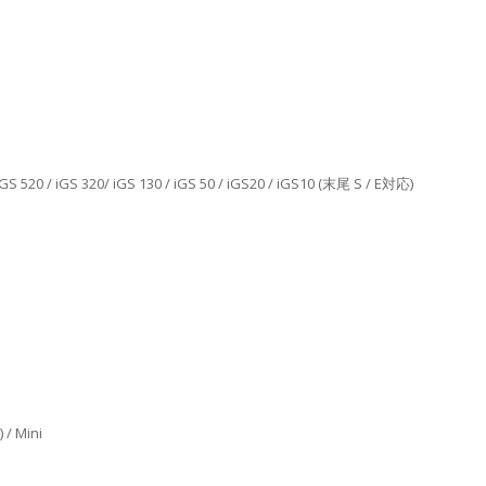
iGS 520 / iGS 320/ iGS 130 / iGS 50 / iGS20 / iGS10 (末尾 S / E対応)
 / Mini