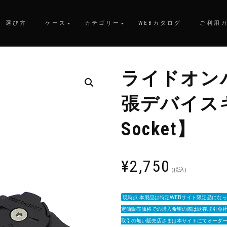
選び方
ケース
カテゴリー
WEBカタログ
ご利用
ライドオン
張デバイスキ
Socket】
¥
2,750
(税込)
現時点 本製品は特定WEBサイト限定品にな
定価販売価格での購入希望の際は既存取引会
取引の無い販売店さまは本サイトにてオーダ