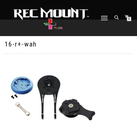
ナ
0
ビ
ゲ
ー
シ
16-r+-wah
ョ
ン
を
切
り
替
え