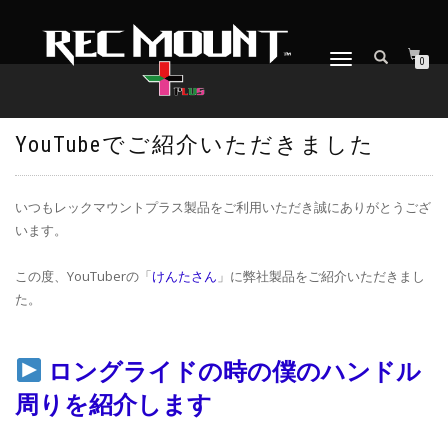
ナ
0
ビ
ゲ
ー
シ
YouTubeでご紹介いただきました
ョ
ン
を
いつもレックマウントプラス製品をご利用いただき誠にありがとうござ
切
います。
り
替
え
この度、YouTuberの「
けんたさん
」に弊社製品をご紹介いただきまし
た。
ロングライドの時の僕のハンドル
周りを紹介します