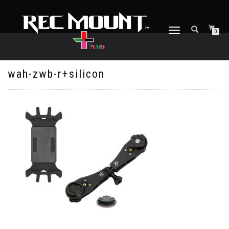
ナ
0
ビ
ゲ
ー
シ
wah-zwb-r+silicon
ョ
ン
を
切
り
替
え