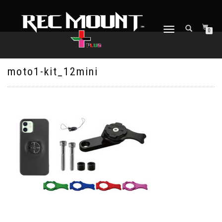
ナ
0
ビ
ゲ
ー
シ
moto1-kit_12mini
ョ
ン
を
切
り
替
え