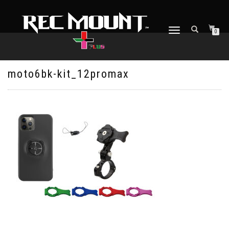
ナ
0
ビ
ゲ
ー
シ
moto6bk-kit_12promax
ョ
ン
を
切
り
替
え