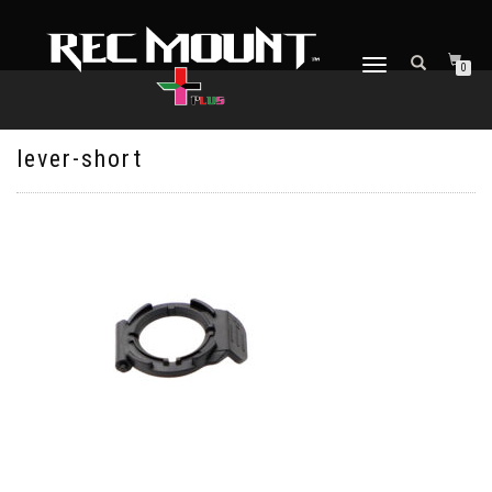
ナ
0
ビ
ゲ
ー
シ
lever-short
ョ
ン
を
切
り
替
え