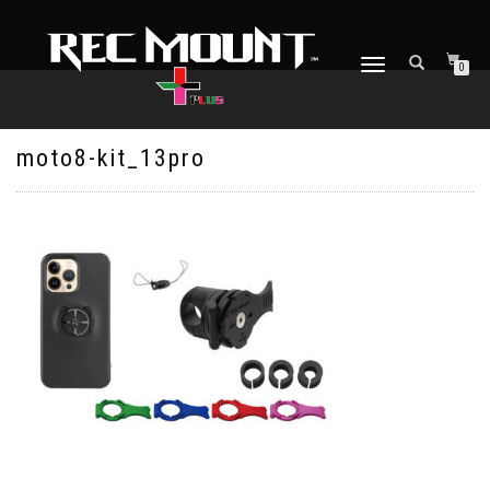
ナ
0
ビ
ゲ
ー
シ
moto8-kit_13pro
ョ
ン
を
切
り
替
え