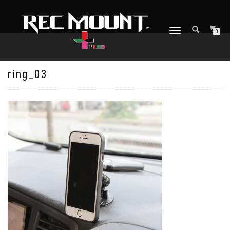
ナ
0
ビ
ゲ
ー
シ
ring_03
ョ
ン
を
切
り
替
え