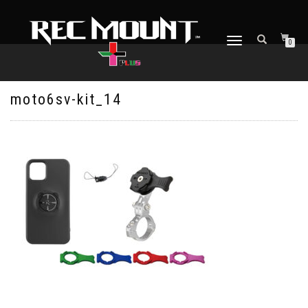
ナ
0
ビ
ゲ
ー
シ
moto6sv-kit_14
ョ
ン
を
切
り
替
え