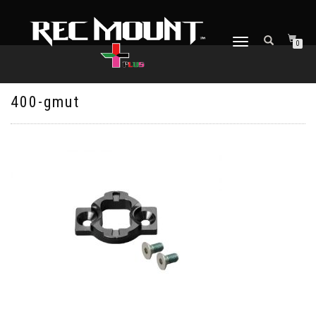
ナ
0
ビ
ゲ
ー
シ
400-gmut
ョ
ン
を
切
り
替
え