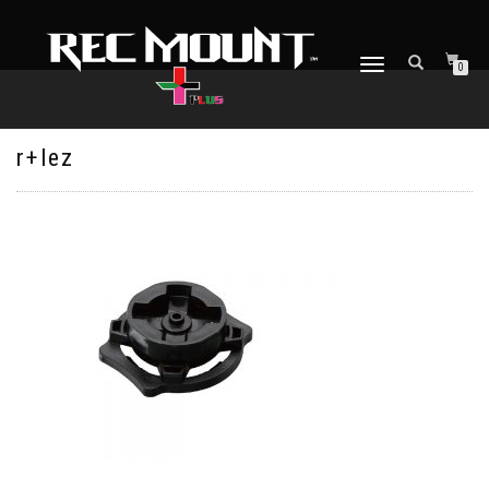
ナ
0
ビ
ゲ
ー
シ
r+lez
ョ
ン
を
切
り
替
え