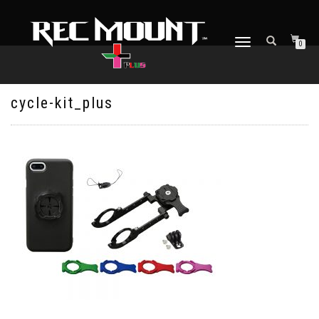
ナ
0
ビ
ゲ
ー
シ
cycle-kit_plus
ョ
ン
を
切
り
替
え