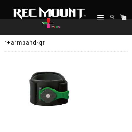
ナ
0
ビ
ゲ
ー
シ
r+armband-gr
ョ
ン
を
切
り
替
え