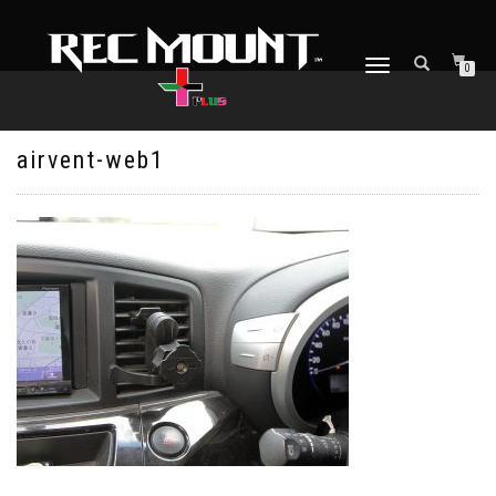
ナ
0
ビ
ゲ
ー
シ
airvent-web1
ョ
ン
を
切
り
替
え