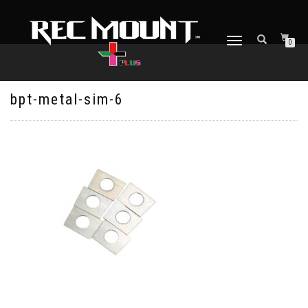
ナ
0
ビ
ゲ
ー
シ
bpt-metal-sim-6
ョ
ン
を
切
り
替
え