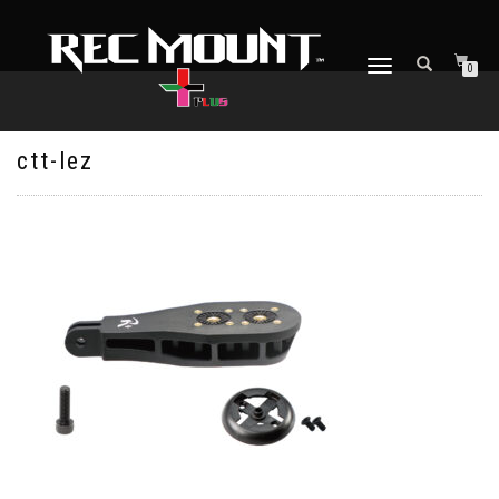
ナ
0
ビ
ゲ
ー
シ
ctt-lez
ョ
ン
を
切
り
替
え