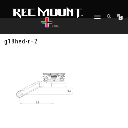
ナ
0
ビ
ゲ
ー
シ
g18hed-r+2
ョ
ン
を
切
り
替
え