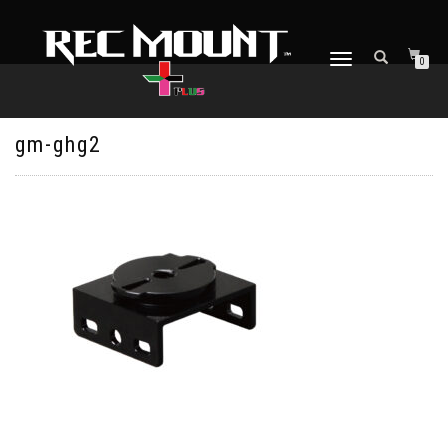
ナ
0
ビ
ゲ
ー
シ
gm-ghg2
ョ
ン
を
切
り
替
え