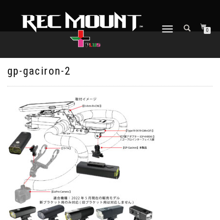
ナ
0
ビ
ゲ
ー
シ
gp-gaciron-2
ョ
ン
を
切
り
替
え