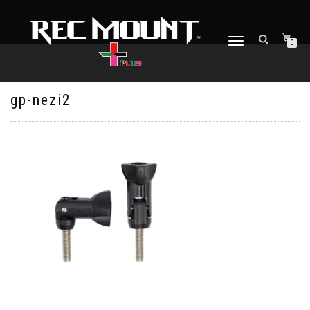
ナ
0
ビ
ゲ
ー
シ
gp-nezi2
ョ
ン
を
切
り
替
え