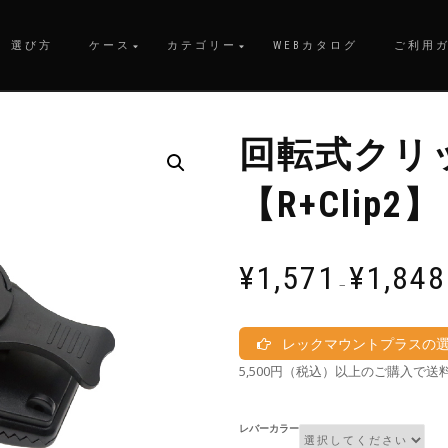
選び方
ケース
カテゴリー
WEBカタログ
ご利用
回転式クリ
【R+Clip2】
¥
1,571
¥
1,848
–
レックマウントプラスの
5,500円（税込）以上のご購入で送
レバーカラー