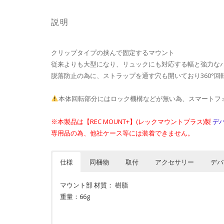
説明
クリップタイプの挟んで固定するマウント
従来よりも大型になり、リュックにも対応する幅と強力な
脱落防止の為に、ストラップを通す穴も開いており360°
本体回転部分にはロック機構などが無い為、スマートフ
※本製品は【REC MOUNT+】(レックマウントプラス)製
デ
専用品の為、他社ケース等には装着できません。
仕様
同梱物
取付
アクセサリー
デバ
マウント部 材質： 樹脂
重量：66g