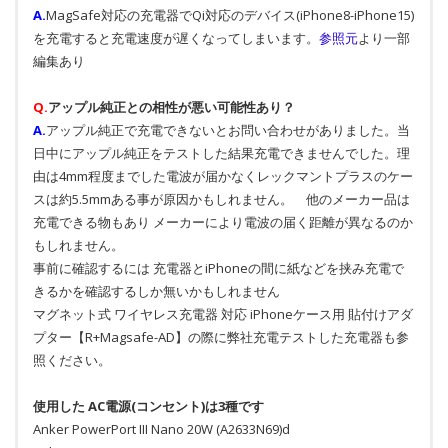
A.
MagSafe対応の充電器でQi対応のデバイス(iPhone8-iPhone15)
を充電すると充電速度が遅くなってしまいます。
参照元
より一部
編集あり
Q.
アップル純正との相性が悪い可能性あり？
A.
アップル純正で充電できないとお問い合わせがありました。当
日中にアップル純正をテストした結果充電できませんでした。理
由は4mm程度までした電波が届かなくレックマントプラスのケー
スは約5.5mmある事が原因かもしれません。 他のメーカー品は
充電できる物もあり メーカーにより電波の届く距離が異なるのか
もしれません。
事前に確認するには 充電器とiPhoneの間に紙などを挟み充電で
きるかを確認するしか無いかもしれません
マグネット式 ワイヤレス充電器 対応 iPhoneケース用 貼付けアダ
プター【R+Magsafe-AD】の際に弊社充電テストした充電器も参
照ください。
使用した AC電源(コンセント)は3種です
Anker PowerPort III Nano 20W (A2633N69)d