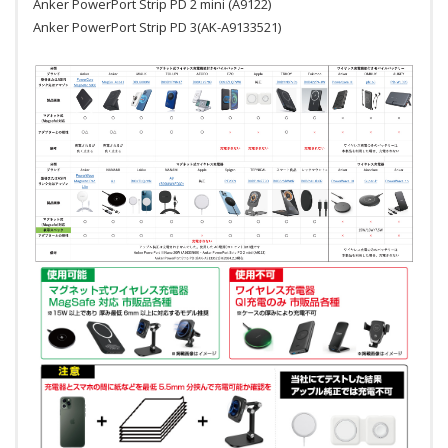
Anker PowerPort Strip PD 2 mini (A9122)
Anker PowerPort Strip PD 3(AK-A9133521)