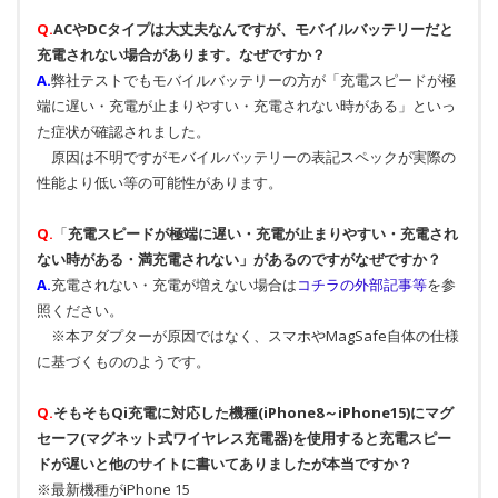
Q.
ACやDCタイプは大丈夫なんですが、モバイルバッテリーだと
充電されない場合があります。なぜですか？
A.
弊社テストでもモバイルバッテリーの方が「充電スピードが極
端に遅い・充電が止まりやすい・充電されない時がある」といっ
た症状が確認されました。
原因は不明ですがモバイルバッテリーの表記スペックが実際の
性能より低い等の可能性があります。
Q.
「
充電スピードが極端に遅い・充電が止まりやすい・充電され
ない時がある・満充電されない」があるのですがなぜですか？
A.
充電されない・充電が増えない場合は
コチラの外部記事等
を参
照ください。
※本アダプターが原因ではなく、スマホやMagSafe自体の仕様
に基づくもののようです。
Q.
そもそもQi充電に対応した機種(iPhone8～iPhone15)にマグ
セーフ(マグネット式ワイヤレス充電器)を使用すると充電スピー
ドが遅いと他のサイトに書いてありましたが本当ですか？
※最新機種がiPhone 15