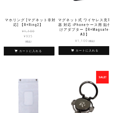
スマホリング [マグネット非対
マグネット式 ワイヤレス充電
応] 【R+Ring2】
器 対応 iPhoneケース用 貼付
けアダプター【R+Magsafe-
¥
1,100
AD】
¥
935
¥
1,100
(税込)
(税込)
カートに入れる
カートに入れる
SALE!