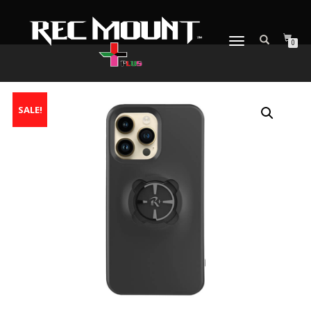
ナ
0
ビ
ゲ
ー
シ
SALE!
ョ
ン
を
切
り
替
え