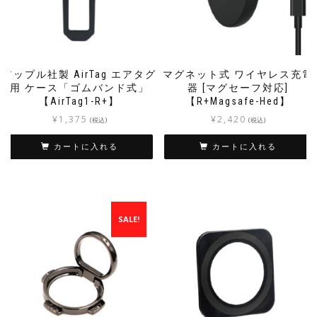
アップル社製 AirTag エアタグ
マグネット式 ワイヤレス充電
用 ケース「ゴムバンド式」
器 [マグセーフ対応]
【AirTag1-R+】
【R+Magsafe-Hed】
¥
1,375
¥
2,420
(税込)
(税込)
カートに入れる
カートに入れる
SALE!