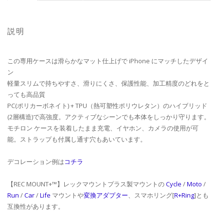
説明
この専用ケースは滑らかなマット仕上げで iPhone にマッチしたデザイ
ン
軽量スリムで持ちやすさ、滑りにくさ、保護性能、加工精度のどれをと
っても高品質
PC(ポリカーボネイト) + TPU（熱可塑性ポリウレタン）のハイブリッド
(2層構造)で高強度。アクティブなシーンでも本体をしっかり守ります。
モチロン ケースを装着したまま充電、イヤホン、カメラの使用が可
能。ストラップも付属し通す穴もあいています。
デコレーション例は
コチラ
【REC MOUNT+™】レックマウントプラス製マウントの
Cycle
/
Moto
/
Run
/
Car
/
Life
マウントや
変換アダプター
、スマホリング[
R+Ring
]とも
互換性があります。