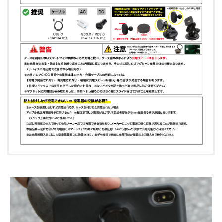
ケース ×1
スマホリング
スマホリング
ワンタッチ脱着可能なストラップ ×1
マグネット対応
マグネット対応
R+Ring3
R+Ring3