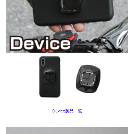
スマホリング
スマホリング
マグネット非対応
マグネット非対応
R+Ring2
R+Ring2
汎用 簡易防水ケース
汎用 簡易防水ケース
R+WPCase
R+WPCase
マグネット式 ワイヤレス
Cycle マウントキット
充電器 対応
R+Cycle1
iPhoneケース用
貼付けアダプター
Device製品一覧
R+Magsafe-AD
Moto1 マウントキット