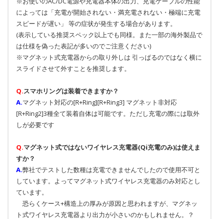
※お使いのAC/DC電源や充電器本体の出力、充電ケーブルの性能
によっては「充電が開始されない・満充電されない・極端に充電
スピードが遅い」 等の症状が発生する場合があります。
(表示している推奨スペック以上でも同様。また一部の海外製品で
は仕様を偽った表記が多いのでご注意ください)
※マグネット式充電器からの取り外しは 引っぱるのではなく横に
スライドさせて外すことを推奨します。
Q.
スマホリングは装着できますか？
A.
マグネット対応の[R+Ring][R+Ring3] マグネット非対応
[R+Ring2]3種全て装着自体は可能です。ただし充電の際には取外
しが必要です
Q.
マグネット式ではないワイヤレス充電器(Qi充電のみ)は使えま
すか？
A.
弊社でテストした数種は充電できませんでしたので使用不可と
しています。よってマグネット式ワイヤレス充電器のみ対応とし
ています。
恐らくケース+構造上の厚みが原因と思われますが、マグネッ
ト式ワイヤレス充電器より出力が小さいのかもしれません。？