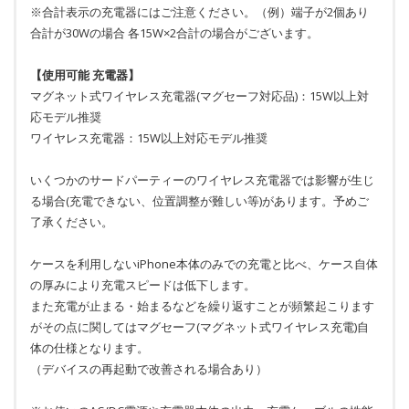
※合計表示の充電器にはご注意ください。（例）端子が2個あり
合計が30Wの場合 各15W×2合計の場合がございます。
【使用可能 充電器】
マグネット式ワイヤレス充電器(マグセーフ対応品)：15W以上対
応モデル推奨
ワイヤレス充電器：15W以上対応モデル推奨
いくつかのサードパーティーのワイヤレス充電器では影響が生じ
る場合(充電できない、位置調整が難しい等)があります。予めご
了承ください。
ケースを利用しないiPhone本体のみでの充電と比べ、ケース自体
の厚みにより充電スピードは低下します。
また充電が止まる・始まるなどを繰り返すことが頻繁起こります
がその点に関してはマグセーフ(マグネット式ワイヤレス充電)自
体の仕様となります。
（デバイスの再起動で改善される場合あり）