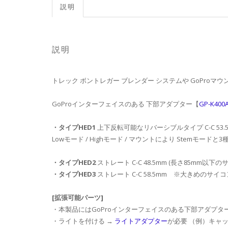
説明
説明
トレック ボントレガー ブレンダー システムや GoPro
GoProインターフェイスのある 下部アダプター【
GP-K400
・タイプHED1
上下反転可能なリバーシブルタイプ C-C 53.
Lowモード / Highモード / マウントにより Stemモー
・タイプHED2
ストレート C-C 48.5mm (長さ85mm
・タイプHED3
ストレート C-C 58.5mm ※大きめのサイ
[拡張可能パーツ]
・本製品にはGoProインターフェイスのある下部アダプタ
・ライトを付ける →
ライトアダプター
が必要 （例）キャッ