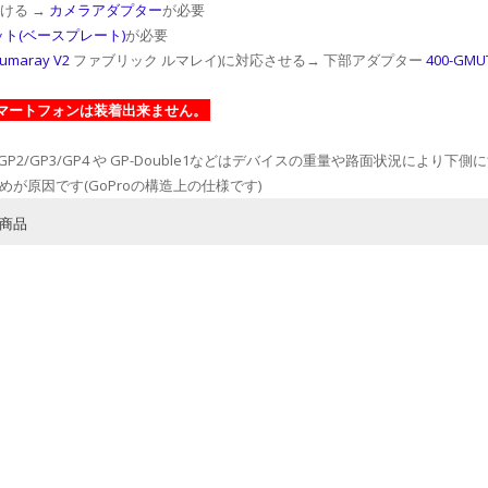
ける →
カメラアダプター
が必要
ット(ベースプレート)
が必要
Lumaray V2
ファブリック ルマレイ)に対応させる→ 下部アダプター
400-GMU
マートフォンは装着出来ません。
P1/GP2/GP3/GP4 や GP-Double1などはデバイスの重量や路面状況に
が原因です(GoProの構造上の仕様です)
商品