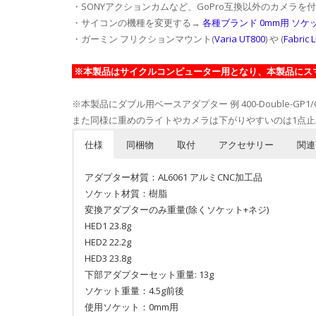
・SONYアクションカムなど、GoPro互換以外のカメラを付
・サイコンの機種を変更する→
各種ブランド 0mm用 ソケ
・ガーミン フリクションマウント(
Varia UT800
) や (
Fabric 
※本製品はサイクルコンピューター用となり、本製品にス
※本製品にダブル用ベースアダプター 例 400-Double-G
また同様に重めのライトやカメラは下がりやすいのは1点止め
仕様
同梱物
取付
アクセサリー
関連
アダプター材質：AL6061 アルミCNC加工品
ソケット材質：樹脂
変換アダプターのみ重量(除くソケット+ネジ)
HED1 23.8g
HED2 22.2g
HED3 23.8g
下部アダプターセット重量: 13g
ソケット重量：4.5g前後
使用ソケット：0mm用