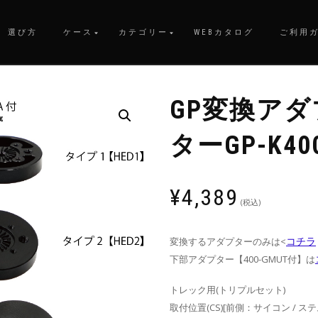
選び方
ケース
カテゴリー
WEBカタログ
ご利用
GP変換アダ
ターGP-K40
¥
4,389
(税込)
コチラ
変換するアダプターのみは<
下部アダプター【400-GMUT付】は
トレック用(トリプルセット)
取付位置(CS)[前側：サイコン / ス