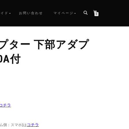
ガイド
お問い合わせ
マイページ
0
プター 下部アダプ
0A付
コチラ
コチラ
テム側：スマホ]は