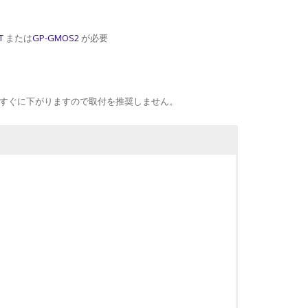
T
または
GP-GMOS2
が必要
より下側にすぐに下がりますので取付を推奨しません。