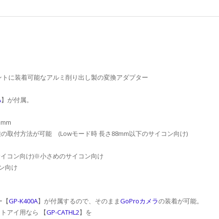
マウントに装着可能なアルミ削り出し製の変換アダプター
A
】が付属。
5mm
ドと3種の取付方法が可能 (Lowモード時 長さ88mm以下のサイコン向け)
以下のサイコン向け)※小さめのサイコン向け
コン向け
ー【
GP-K400A
】が付属するので、そのまま
GoProカメラ
の装着が可能。
トアイ用なら 【
GP-CATHL2
】を