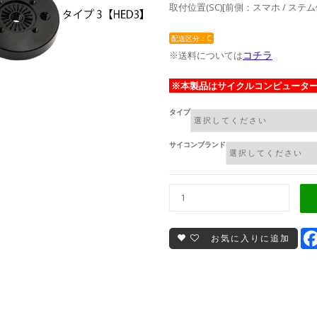
取付位置(SC)[前側：スマホ / ステ
配送区分：C
コチラ
※送料については
※本製品はサイクルコンピュータ
タイプ
サイコンブランド
お気に入りに追加