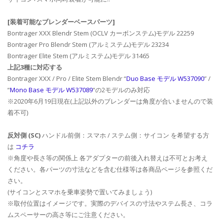
[装着可能なブレンダーベースパーツ]
Bontrager XXX Blendr Stem (OCLV カーボンステム)モデル 22259
Bontrager Pro Blendr Stem (アルミステム)モデル 23234
Bontrager Elite Stem (アルミステム)モデル 31465
上記3種に対応する
Bontrager XXX / Pro / Elite Stem Blendr “
Duo Base モデル W537090
” /
“
Mono Base モデル W537089
“の2モデルのみ対応
※2020年6月19日現在(上記以外のブレンダーは角度が合いませんので装
着不可)
反対側 (SC)
ハンドル前側：スマホ / ステム側：サイコン を希望する方
は
コチラ
※角度や長さ等の関係上 各アダプターの前後入れ替えは不可とお考え
ください。各パーツの寸法などを含む仕様等は各商品ページを参照くだ
さい。
(サイコンとスマホを乗車姿勢で置いてみましょう)
※取付位置はイメージです。実際のデバイスの寸法やステム長さ、コラ
ムスペーサーの高さ等にご注意ください。