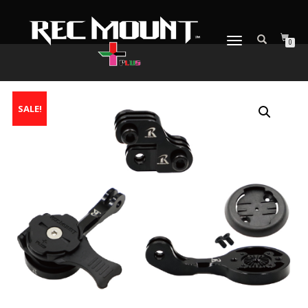
ナ
0
ビ
ゲ
ー
シ
SALE!
ョ
ン
を
切
り
替
え