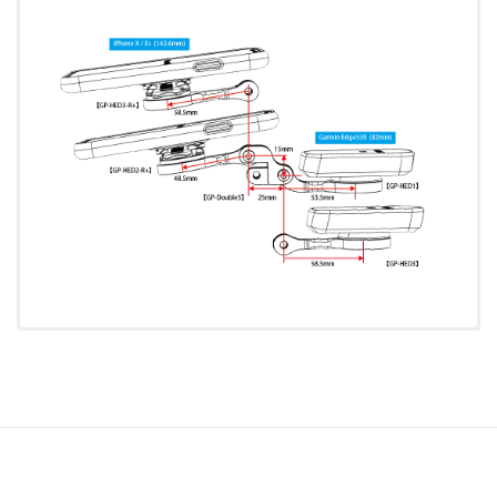
ダブル用アダプター【G
Blendr system に固定するボルトは、6角レンチ 4mmの物を使用して
P-Double5
】
交換用解除レバー
スマートフォンケース
トレック
ハンドル前側(サイコン)【GP-HED1-〇〇】【GP-HED3-〇〇】【GP-〇
ください。
全5色
iPhone6 / 6s / 7 / 8 / SE2 /
ブレンダーシステム用
〇】などの単品（
※本製品に Blendr system や Blendr systemへの固定ボルトは付属し
バリエーション
で確認ください)
R+lever
SE3 用
スマホ・サイコンセット
ステム側(スマホ)【GP-HED2-R+】または【GP-HED3-R+】などの単品
ません。
¥770(税込)
R+iPC1
¥6,589(税込)
※出荷時は組付け無
。