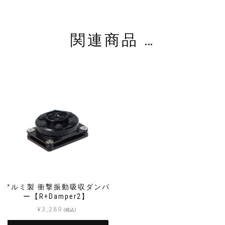
スマートフォンケース
iPhoneX / Xs 用
R+iPC2
関連商品 …
スマートフォンケース
iPhone6 Plus / 6s Plus / 7
Plus / 8 Plus 用
R+iPC3
スマートフォンケース
iPhoneXR 用
R+iPC4
アルミ製 衝撃振動吸収ダンパ
ー【R+Damper2】
¥
3,289
スマートフォンケース
(税込)
iPhoneXs Max 用