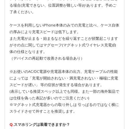
る場合(充電できない、位置調整が難しい等)があります。予めご
了承ください。
ケースを利用しないiPhone本体のみでの充電と比べ、ケース自体
の厚みにより充電スピードは低下します。
また充電が止まる・始まるなどを繰り返すことが頻繁起こります
がその点に関してはマグセーフ(マグネット式ワイヤレス充電)自
体の仕様となります。
（デバイスの再起動で改善される場合あり）
※お使いのAC/DC電源や充電器本体の出力、充電ケーブルの性能
によっては「充電が開始されない・満充電されない・極端に充電
スピードが遅い」 等の症状が発生する場合があります。
(表示している推奨スペック以上でも同様。また一部の海外製品で
は仕様を偽った表記が多いのでご注意ください)
※マグネット式充電器からの取り外しは 引っぱるのではなく横に
スライドさせて外すことを推奨します。
Q.
スマホリングは装着できますか？