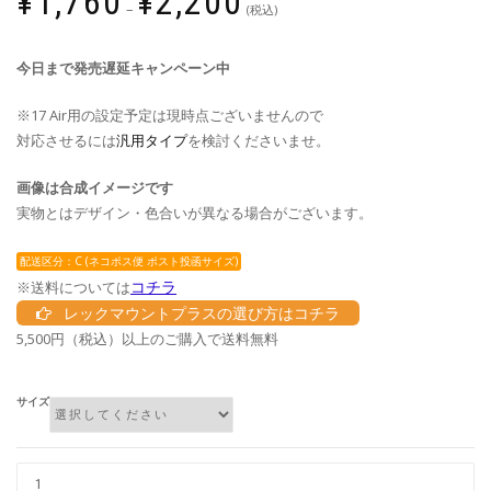
¥
1,760
¥
2,200
–
(税込)
今日まで発売遅延キャンペーン中
※17 Air用の設定予定は現時点ございませんので
対応させるには
汎用タイプ
を検討くださいませ。
画像は合成イメージです
実物とはデザイン・色合いが異なる場合がございます。
配送区分：C (ネコポス便 ポスト投函サイズ)
コチラ
※送料については
レックマウントプラスの選び方はコチラ
5,500円（税込）以上のご購入で送料無料
サイズ