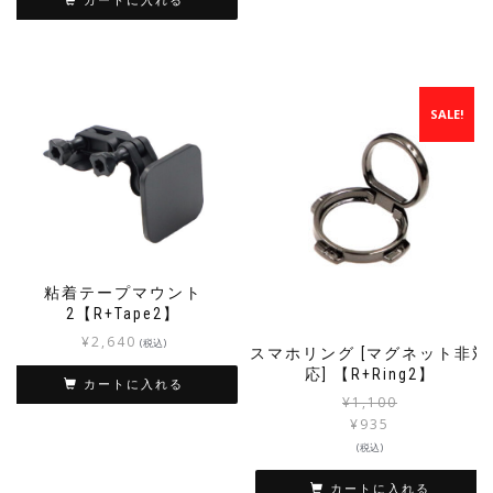
カートに入れる
SALE!
粘着テープマウント
2【R+Tape2】
¥
2,640
(税込)
スマホリング [マグネット非対
応] 【R+Ring2】
カートに入れる
¥
1,100
¥
935
(税込)
カートに入れる