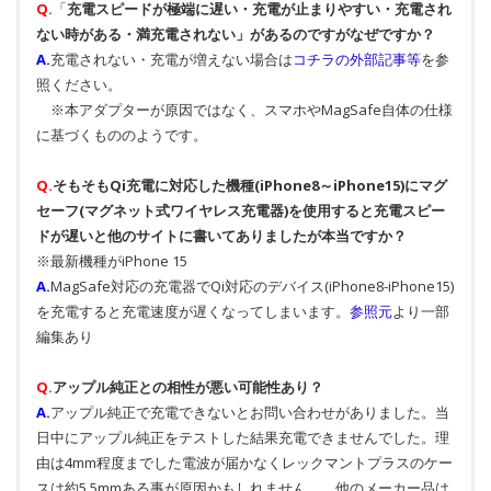
Q.
「
充電スピードが極端に遅い・充電が止まりやすい・充電され
ない時がある・満充電されない」があるのですがなぜですか？
A.
充電されない・充電が増えない場合は
コチラの外部記事等
を参
照ください。
※本アダプターが原因ではなく、スマホやMagSafe自体の仕様
に基づくもののようです。
Q.
そもそもQi充電に対応した機種(iPhone8～iPhone15)にマグ
セーフ(マグネット式ワイヤレス充電器)を使用すると充電スピー
ドが遅いと他のサイトに書いてありましたが本当ですか？
※最新機種がiPhone 15
A.
MagSafe対応の充電器でQi対応のデバイス(iPhone8-iPhone15)
を充電すると充電速度が遅くなってしまいます。
参照元
より一部
編集あり
Q.
アップル純正との相性が悪い可能性あり？
A.
アップル純正で充電できないとお問い合わせがありました。当
日中にアップル純正をテストした結果充電できませんでした。理
由は4mm程度までした電波が届かなくレックマントプラスのケー
スは約5.5mmある事が原因かもしれません。 他のメーカー品は