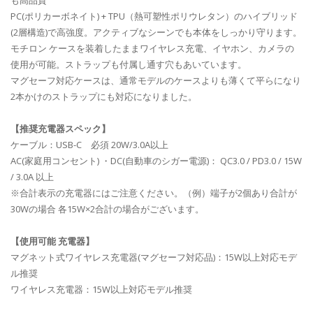
PC(ポリカーボネイト) + TPU（熱可塑性ポリウレタン）のハイブリッド
(2層構造)で高強度。アクティブなシーンでも本体をしっかり守ります。
モチロン ケースを装着したままワイヤレス充電、イヤホン、カメラの
使用が可能。ストラップも付属し通す穴もあいています。
マグセーフ対応ケースは、通常モデルのケースよりも薄くて平らになり
2本かけのストラップにも対応になりました。
【推奨充電器スペック】
ケーブル：USB-C 必須 20W/3.0A以上
AC(家庭用コンセント) ・DC(自動車のシガー電源)： QC3.0 / PD3.0 / 15W
/ 3.0A 以上
※合計表示の充電器にはご注意ください。（例）端子が2個あり合計が
30Wの場合 各15W×2合計の場合がございます。
【使用可能 充電器】
マグネット式ワイヤレス充電器(マグセーフ対応品)：15W以上対応モデ
ル推奨
ワイヤレス充電器：15W以上対応モデル推奨