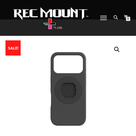
ナ
0
ビ
ゲ
ー
シ
SALE!
ョ
ン
を
切
り
替
え