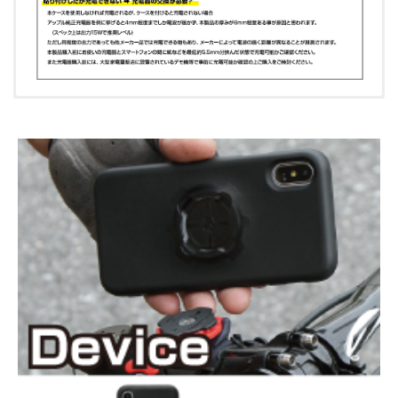
ケース ×1
スマホリング
スマホリング
ワンタッチ脱着可能なストラップ ×1
マグネット対応
マグネット対応
※2本かけ用ではありません
R+Ring3
R+Ring3
スマホリング
スマホリング
マグネット非対応
マグネット非対応
R+Ring2
R+Ring2
汎用 簡易防水ケース
汎用 簡易防水ケース
R+WPCase
R+WPCase