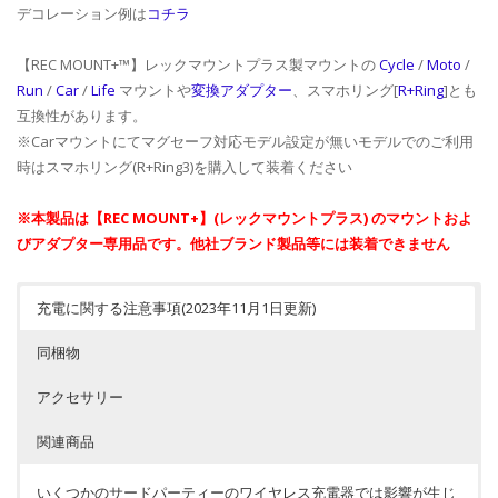
デコレーション例は
コチラ
【REC MOUNT+™】レックマウントプラス製マウントの
Cycle
/
Moto
/
Run
/
Car
/
Life
マウントや
変換アダプター
、スマホリング[
R+Ring
]とも
互換性があります。
※Carマウントにてマグセーフ対応モデル設定が無いモデルでのご利用
時はスマホリング(R+Ring3)を購入して装着ください
※本製品は【REC MOUNT+】(レックマウントプラス) のマウントおよ
びアダプター専用品です。他社ブランド製品等には装着できません
充電に関する注意事項(2023年11月1日更新)
同梱物
アクセサリー
関連商品
いくつかのサードパーティーのワイヤレス充電器では影響が生じ