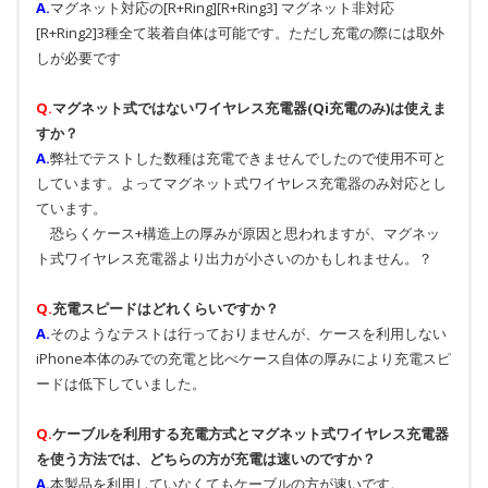
A.
マグネット対応の[R+Ring][R+Ring3] マグネット非対応
[R+Ring2]3種全て装着自体は可能です。ただし充電の際には取外
しが必要です
Q.
マグネット式ではないワイヤレス充電器(Qi充電のみ)は使えま
すか？
A.
弊社でテストした数種は充電できませんでしたので使用不可と
しています。よってマグネット式ワイヤレス充電器のみ対応とし
ています。
恐らくケース+構造上の厚みが原因と思われますが、マグネッ
ト式ワイヤレス充電器より出力が小さいのかもしれません。？
Q.
充電スピードはどれくらいですか？
A.
そのようなテストは行っておりませんが、ケースを利用しない
iPhone本体のみでの充電と比べケース自体の厚みにより充電スピ
ードは低下していました。
Q.
ケーブルを利用する充電方式とマグネット式ワイヤレス充電器
を使う方法では、どちらの方が充電は速いのですか？
A.
本製品を利用していなくてもケーブルの方が速いです。