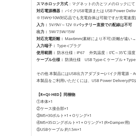
スマホロック方式
：マグネットの力とツメのロックにて
対応電源機器：
バイクUSB電源または USB Power Del
※15Wや10W対応品でも充電自体は可能ですが充電速
入力：
5V/9V/～12V ※
バッテリー直接での配線は不可
出力：
5W/7.5W/15W
対応充電距離：
Max6mm(素材により不可) 距離が遠
入力端子：
Type-cプラグ
使用範囲：
防水仕様：IP67 外気温度：0℃～35℃ 湿度：
ケーブル仕様：
防滴仕様 USB Type-C ケーブル + Typ
その他 本製品にはUSB出力アダプター(バイク用電源・
本製品をご利用いただくには、USB Power Deliver
【R+QI-HED】同梱物
①本体×1
②ケース接合部×1
③M5×30ボルト×1 + Oリング×1
④M5×35ロングボルト×1 + Oリング×1 (R+Damper用)
⑤USBケーブル 約1.5m×1