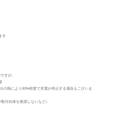
ます
能ですが、
様
ホの熱により80%程度で充電が停止する場合もございま
渉や取付自体を推奨しないなど）