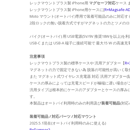
レックマウントプラス製 iPhone用
マグセーフ対応
ケース 
レックマウントプラス製 iPhone用ケースに[
R+Magsafe-A
Moto マウント(オートバイ)専用で装着可能品のみに対応す
2段ロックの無い脱着方式ですがマグネットの力とツメの
バイク(オートバイ) 用 USB電源(5V/9V 推奨18Wを
USB-C または USB-A 端子に接続可能で 最大15 W の高
注意事項
レックマウトプラス製の標準ケースや 汎用アダプター【
R
マグネットの力で固定できない為 脱落の可能性が高いく取
また マグネット式ワイヤレス充電器 対応 汎用アダプター(
ケースの厚みによっては充電スピードが極端に遅い場合が
汎用タイプは根本的にケースのアダプターとケースの厚み
す。
本製品はオートバイ利用時のみの利用及び
装着可能品
(対
装着可能品 / 対応パーツ / 対応マウント
2025.5.1現在(オートバイ利用時のみに使える)
R+Damper2