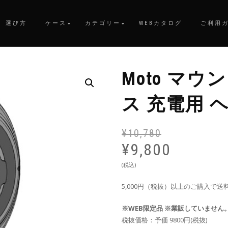
選び方
ケース
カテゴリー
WEBカタログ
ご利用
Moto マウ
ス 充電用 ヘ
¥
10,780
¥
9,800
(税込)
5,000円（税抜）以上のご購入で送
※WEB限定品 ※業販していません
税抜価格：予価 9800円(税抜)