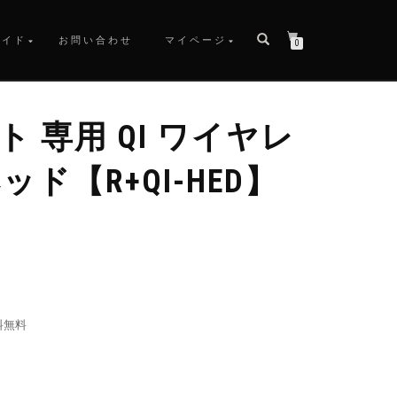
ガイド
お問い合わせ
マイページ
0
ント 専用 QI ワイヤレ
ッド【R+QI-HED】
料無料
。