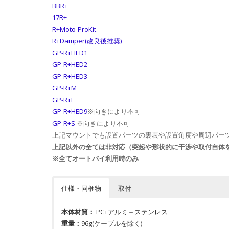
BBR+
17R+
R+Moto-ProKit
R+Damper(改良後推奨)
GP-R+HED1
GP-R+HED2
GP-R+HED3
GP-R+M
GP-R+L
GP-R+HED9
※向きにより不可
GP-R+S
※向きにより不可
上記マウントでも設置パーツの裏表や設置角度や周辺パー
上記以外の全ては非対応（突起や形状的に干渉や取付自体
※全てオートバイ利用時のみ
仕様・同梱物
取付
本体材質：
PC+アルミ＋ステンレス
重量：
96g(ケーブルを除く)