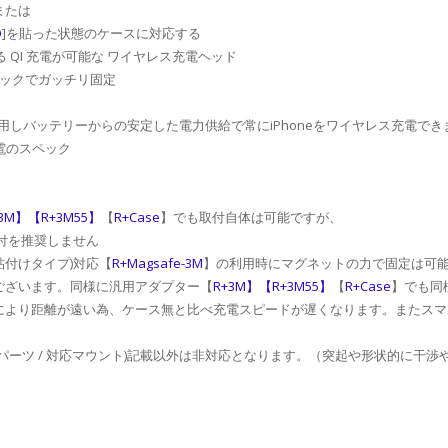
または
D
]を貼った状態のケースに対応する
る QI 充電が可能な ワイヤレス充電ヘッド
ロックでガッチリ固定
以上)を利用しバッテリーからの安定した電力供給で常にiPhoneをワイヤレス充電でき
速充電のスペック
+3M】【R+3M55】
【
R+Case
】でも取付自体は可能ですが、
付を推奨しません
貼付けタイプ)対応【
R+Magsafe-3M
】の利用時にマグネットの力で固定は可
ございます。同様に汎用アダプター【
R+3M】【R+3M55】
【
R+Case
】でも同
により距離が遠い為、ケース無と比べ充電スピードが遅くなります。またスマ
応パーツ / 対応マウント)記載以外は非対応となります。（突起や形状的に干