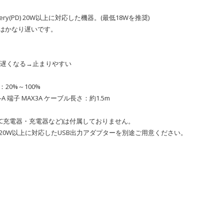
ivery(PD) 20W以上に対応した機器。(最低18Wを推奨)
度はかなり遅いです。
い→遅くなる→止まりやすい
20%～100%
e-A 端子 MAX3A ケーブル長さ：約1.5m
AC充電器・充電器など)は付属しておりません。
y(PD)20W以上に対応したUSB出力アダプターを別途ご用意ください。