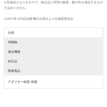
※互換品となりますので、純正品と同等の精度・耐久性を保証するもの
ではありません。
※2021年1月9日以降 弊社出荷分より仕様変更済み
仕様
同梱物
適合機種
対応品
関連商品
アダプター材質: 樹脂
対応機種
サイクルコンピューター
ナローマウント
wahoo: ELEMNT / ROAM(V2) / ROAM / New BOLT(V2) / BOLT / ROAM /
アダプター
R+Narrow1
Mini
キャットアイ用