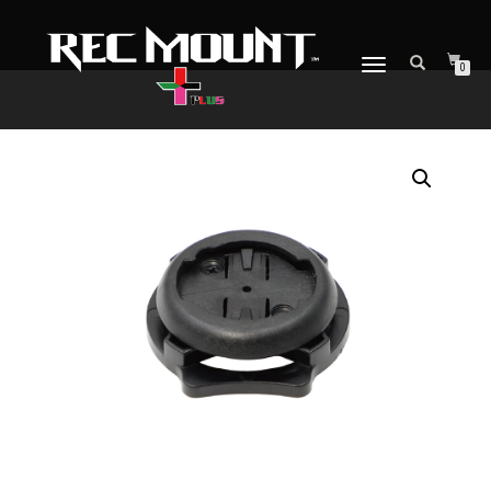
ナ
0
ビ
ゲ
ー
シ
ョ
ン
を
切
り
替
え