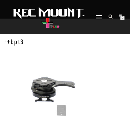
ナ
0
ビ
ゲ
ー
シ
r+bpt3
ョ
ン
を
切
り
替
え