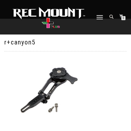
ナ
0
ビ
ゲ
ー
シ
r+canyon5
ョ
ン
を
切
り
替
え