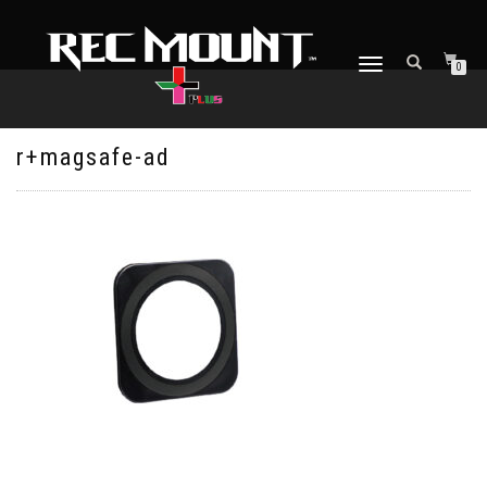
ナ
0
ビ
ゲ
ー
シ
r+magsafe-ad
ョ
ン
を
切
り
替
え