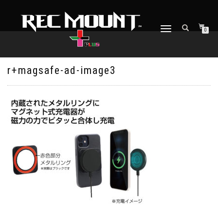
ナ
0
ビ
ゲ
ー
シ
r+magsafe-ad-image3
ョ
ン
を
切
り
替
え