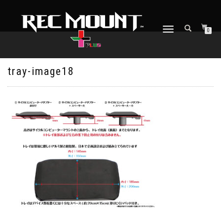
ナ
0
ビ
ゲ
ー
シ
tray-image18
ョ
ン
を
切
り
替
え