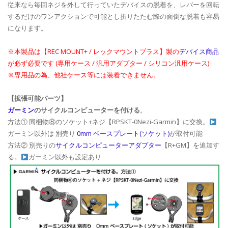
従来なら毎回ネジを外して行っていたデバイスの脱着を、レバーを回転
するだけのワンアクションで可能とし折りたたむ際の面倒な脱着も容易
になります。
※本製品は【REC MOUNT+ / レックマウントプラス】製の
デバイス商品
が必ず必要です (専用ケース / 汎用アダプター / シリコン汎用ケース)
※専用品の為、他社ケース等には装着できません。
【拡張可能パーツ】
ガーミン
のサイクルコンピューターを付ける
。
方法① 同梱物⑧のソケット+ネジ【RPSKT-0Nezi-Garmin】に交換。
ガーミン以外は 別売り
0mm ベースプレート(ソケット)
が取付可能
方法② 別売りの
サイクルコンピューターアダプター
【R+GM】を追加す
る。
ガーミン以外も設定あり