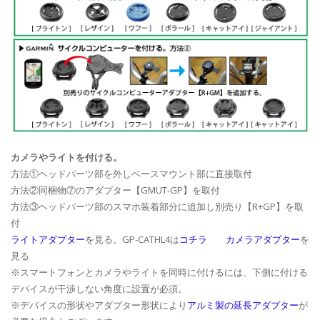
カメラやライトを付ける。
方法①ヘッドパーツ部を外しベースマウント部に直接取付
方法②同梱物⑦のアダプター【GMUT-GP】を取付
方法③ヘッドパーツ部のスマホ装着部分に追加し別売り【R+GP】を取
付
ライトアダプター
を見る。GP-CATHL4は
コチラ
カメラアダプター
を
見る
※スマートフォンとカメラやライトを同時に付けるには、下側に付ける
デバイスが干渉しない角度に設置が必須。
※デバイスの形状やアダプター形状により
アルミ製の延長アダプター
が