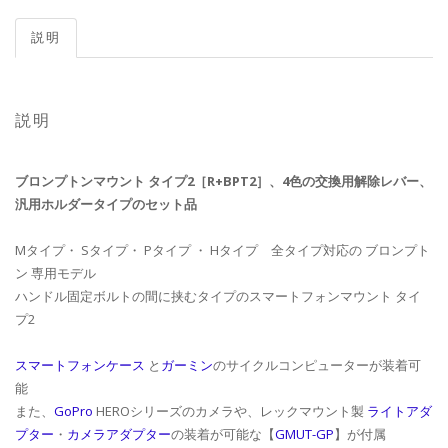
説明
説明
ブロンプトンマウント タイプ2［R+BPT2］、4色の交換用解除レバー、
汎用ホルダータイプのセット品
Mタイプ・ Sタイプ・ Pタイプ ・ Hタイプ 全タイプ対応の ブロンプト
ン 専用モデル
ハンドル固定ボルトの間に挟むタイプのスマートフォンマウント タイ
プ2
スマートフォンケース
と
ガーミン
のサイクルコンピューターが装着可
能
また、
GoPro
HEROシリーズのカメラや、レックマウント製
ライトアダ
プター
・
カメラアダプター
の装着が可能な【
GMUT-GP
】が付属