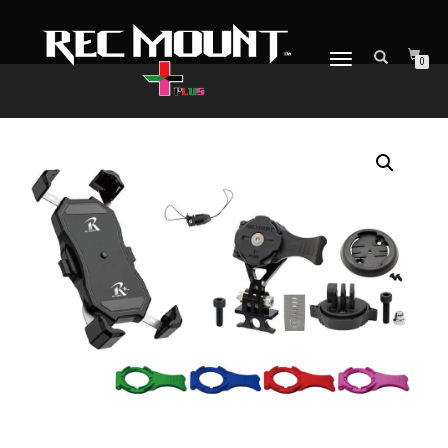
ナ
0
ビ
ゲ
ー
シ
ョ
ン
を
切
り
替
え